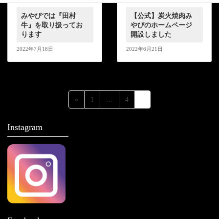
みやびでは『田村
【公式】炭火焼肉み
牛』を取り扱ってお
やびのホームページ
ります
開設しました
2022年7月18日
2022年6月21日
投
ペ
ペ
ペ
«
1
…
4
5
稿
ー
ー
ー
ジ
ジ
ジ
の
Instagram
ペ
ー
ジ
送
り