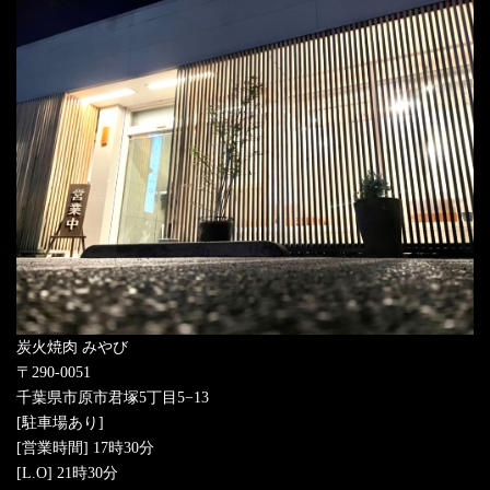
炭火焼肉 みやび
〒290-0051
千葉県市原市君塚5丁目5−13
[駐車場あり]
[営業時間] 17時30分
[L.O] 21時30分