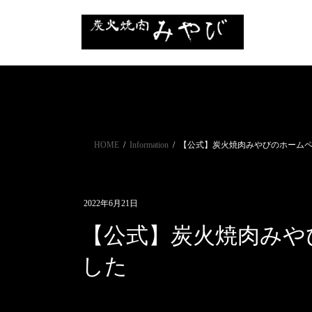
コ
ナ
ン
ビ
テ
ゲ
ン
ー
ツ
シ
に
ョ
移
ン
動
に
移
HOME
Information
【公式】炭火焼肉みやびのホーム
動
2022年6月21日
【公式】炭火焼肉みや
した